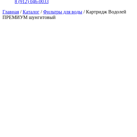
8 (912) 046-0033
Главная
/
Каталог
/
Фильтры для воды
/
Картридж Водолей
ПРЕМИУМ шунгитовый