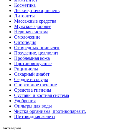
Косметика
Легкие, почки, печень
Литовиты
Массажные средства
Мужское здоровье
Нервная система
Омоложение
Ортопедия
От вредных привычек
Похудение, целлюлит
Проблемная кожа
Противовирусные
Рициниолы
Сахарный диабет
Сердце и сосуды
Спортивное питание
Средства гигиены
Суставы и костная система
Удобрения
Фильтры для воды
Чистка организма, противопаразит.
Щитовидная железа
Категории