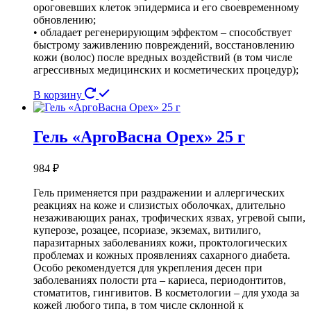
ороговевших клеток эпидермиса и его своевременному
обновлению;
• обладает регенерирующим эффектом – способствует
быстрому заживлению повреждений, восстановлению
кожи (волос) после вредных воздействий (в том числе
агрессивных медицинских и косметических процедур);
В корзину
Гель «АргоВасна Орех» 25 г
984
₽
Гель применяется при раздражении и аллергических
реакциях на коже и слизистых оболочках, длительно
незаживающих ранах, трофических язвах, угревой сыпи,
куперозе, розацее, псориазе, экземах, витилиго,
паразитарных заболеваниях кожи, проктологических
проблемах и кожных проявлениях сахарного диабета.
Особо рекомендуется для укрепления десен при
заболеваниях полости рта – кариеса, периодонтитов,
стоматитов, гингивитов. В косметологии – для ухода за
кожей любого типа, в том числе склонной к