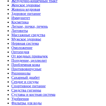
Желудочно-кишечный тракт
Женское здоровье
Живица кедровая
Здоровое питание
Иммунитет
Косметика
Легкие, почки, печень
Литовиты
Массажные средства
Мужское здоровье
Нервная система
Омоложение
Ортопедия
От вредных привычек
Похудение, целлюлит
Проблемная кожа
Противовирусные
Рициниолы
Сахарный диабет
Сердце и сосуды
Спортивное питание
Средства гигиены
Суставы и костная система
Удобрения
Фильтры для воды