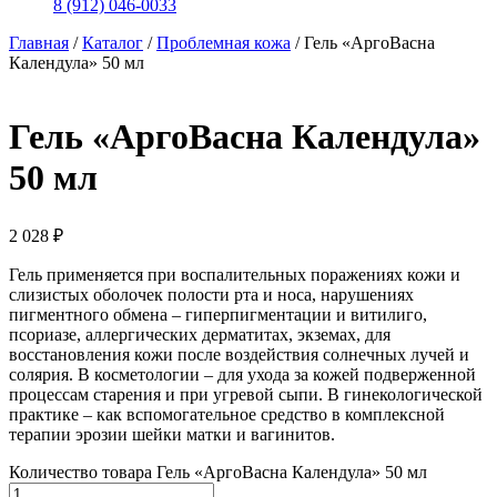
8 (912) 046-0033
Главная
/
Каталог
/
Проблемная кожа
/
Гель «АргоВасна
Календула» 50 мл
Гель «АргоВасна Календула»
50 мл
2 028
₽
Гель применяется при воспалительных поражениях кожи и
слизистых оболочек полости рта и носа, нарушениях
пигментного обмена – гиперпигментации и витилиго,
псориазе, аллергических дерматитах, экземах, для
восстановления кожи после воздействия солнечных лучей и
солярия. В косметологии – для ухода за кожей подверженной
процессам старения и при угревой сыпи. В гинекологической
практике – как вспомогательное средство в комплексной
терапии эрозии шейки матки и вагинитов.
Количество товара Гель «АргоВасна Календула» 50 мл