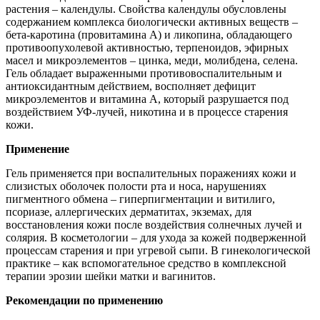
растения – календулы. Свойства календулы обусловлены
содержанием комплекса биологически активных веществ –
бета-каротина (провитамина А) и ликопина, обладающего
противоопухолевой активностью, терпеноидов, эфирных
масел и микроэлементов – цинка, меди, молибдена, селена.
Гель обладает выраженными противовоспалительным и
антиоксидантным действием, восполняет дефицит
микроэлементов и витамина А, который разрушается под
воздействием УФ-лучей, никотина и в процессе старения
кожи.
Применение
Гель применяется при воспалительных поражениях кожи и
слизистых оболочек полости рта и носа, нарушениях
пигментного обмена – гиперпигментации и витилиго,
псориазе, аллергических дерматитах, экземах, для
восстановления кожи после воздействия солнечных лучей и
солярия. В косметологии – для ухода за кожей подверженной
процессам старения и при угревой сыпи. В гинекологической
практике – как вспомогательное средство в комплексной
терапии эрозии шейки матки и вагинитов.
Рекомендации по применению