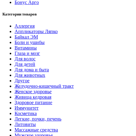
Бонус Арго
Категории товаров
Аллергия
Аппликаторы Ляпко
Байкал ЭМ
Боли и ушибы
Витамины
Глаза и мозг
Для волос
Для детей
Для дома и быта
Для животных
Другое
Желудочно-кишечный тракт
Женское здоровье
Живица кедровая
Здоровое питание
Иммунитет
Косметика
Легкие, почки, печень
Литовиты
Массажные средства
Мужское здоровье