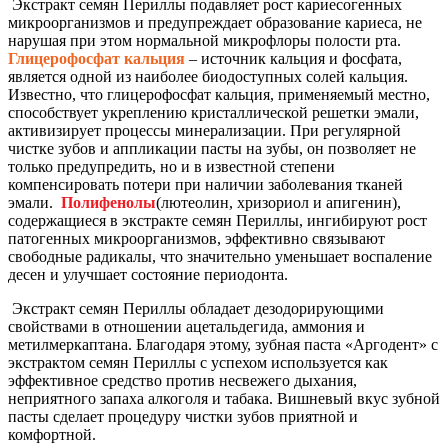
Экстракт семян Периллы подавляет рост кариесогенных
микроорганизмов и предупреждает образование кариеса, не
нарушая при этом нормальной микрофлоры полости рта.
Глицерофосфат кальция
– источник кальция и фосфата,
является одной из наиболее биодоступных солей кальция.
Известно, что глицерофосфат кальция, применяемый местно,
способствует укреплению кристаллической решетки эмали,
активизирует процессы минерализации. При регулярной
чистке зубов и аппликации пасты на зубы, он позволяет не
только предупредить, но и в известной степени
компенсировать потери при наличии заболевания тканей
эмали.
Полифенолы
(лютеолин, хризориол и апигенин),
содержащиеся в экстракте семян Периллы, ингибируют рост
патогенных микроорганизмов, эффективно связывают
свободные радикалы, что значительно уменьшает воспаление
десен и улучшает состояние периодонта.
Экстракт семян Периллы обладает дезодорирующими
свойствами в отношении ацетальдегида, аммония и
метилмеркаптана. Благодаря этому, зубная паста «Аргодент» с
экстрактом семян Периллы с успехом используется как
эффективное средство против несвежего дыхания,
неприятного запаха алкоголя и табака. Вишневый вкус зубной
пасты сделает процедуру чистки зубов приятной и
комфортной.