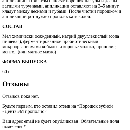
аппликаций. При этом наносят порошок на зубы и десны
ватными турундами, аппликации оставляют на 3–5 минут
кладут между деснами и губами. После чистки порошком и
аппликаций рот нужно прополоскать водой.
СОСТАВ
Мел химически осажденный, натрий двууглекислый (сода
пищевая), ферментированное пробиотическими
микроорганизмами кобылье и коровье молоко, прополис,
ментол (или мятное масло)
ФОРМА ВЫПУСКА
60 г
Отзывы
Отзывов пока нет.
Будьте первым, кто оставил отзыв на “Порошок зубной
«ДентаЭМ прополис»”
Ваш адрес email не будет опубликован.
Обязательные поля
помечены
*