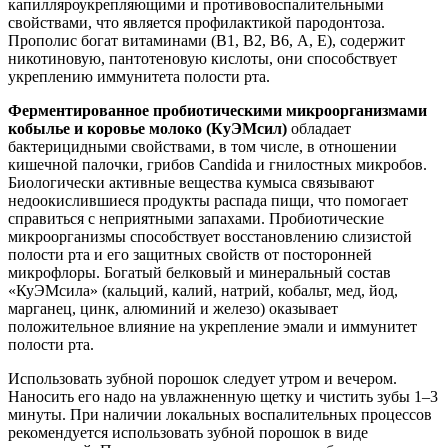
капилляроукрепляющими и противовоспалительными
свойствами, что является профилактикой пародонтоза.
Прополис богат витаминами (B1, В2, В6, А, Е), содержит
никотиновую, пантотеновую кислоты, они способствует
укреплению иммунитета полости рта.
Ферментированное пробиотическими микроорганизмами
кобылье и коровье молоко (КуЭМсил)
обладает
бактерицидными свойствами, в том числе, в отношении
кишечной палочки, грибов Candida и гнилостных микробов.
Биологически активные вещества кумыса связывают
недоокислившиеся продукты распада пищи, что помогает
справиться с неприятными запахами. Пробиотические
микроорганизмы способствует восстановлению слизистой
полости рта и его защитных свойств от посторонней
микрофлоры. Богатый белковый и минеральный состав
«КуЭМсила» (кальций, калий, натрий, кобальт, мед, йод,
марганец, цинк, алюминий и железо) оказывает
положительное влияние на укрепление эмали и иммунитет
полости рта.
Использовать зубной порошок следует утром и вечером.
Наносить его надо на увлажненную щетку и чистить зубы 1–3
минуты. При наличии локальных воспалительных процессов
рекомендуется использовать зубной порошок в виде