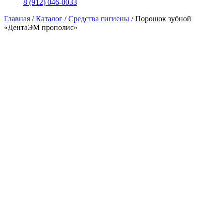
8 (912) 046-0033
Главная
/
Каталог
/
Средства гигиены
/
Порошок зубной
«ДентаЭМ прополис»