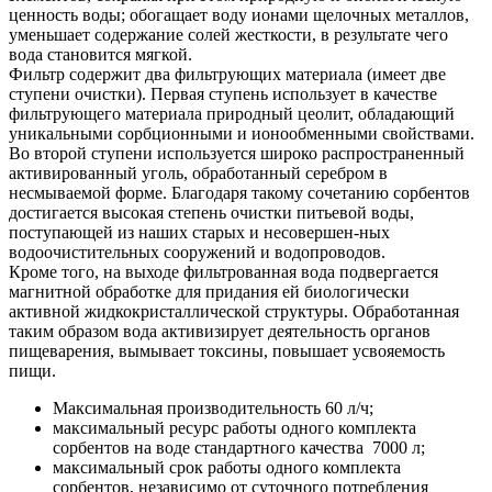
ценность воды; обогащает воду ионами щелочных металлов,
уменьшает содержание солей жесткости, в результате чего
вода становится мягкой.
Фильтр содержит два фильтрующих материала (имеет две
ступени очистки). Первая ступень использует в качестве
фильтрующего материала природный цеолит, обладающий
уникальными сорбционными и ионообменными свойствами.
Во второй ступени используется широко распространенный
активированный уголь, обработанный серебром в
несмываемой форме. Благодаря такому сочетанию сорбентов
достигается высокая степень очистки питьевой воды,
поступающей из наших старых и несовершен-ных
водоочистительных сооружений и водопроводов.
Кроме того, на выходе фильтрованная вода подвергается
магнитной обработке для придания ей биологически
активной жидкокристаллической структуры. Обработанная
таким образом вода активизирует деятельность органов
пищеварения, вымывает токсины, повышает усвояемость
пищи.
Максимальная производительность 60 л/ч;
максимальный ресурс работы одного комплекта
сорбентов на воде стандартного качества 7000 л;
максимальный срок работы одного комплекта
сорбентов, независимо от суточного потребления