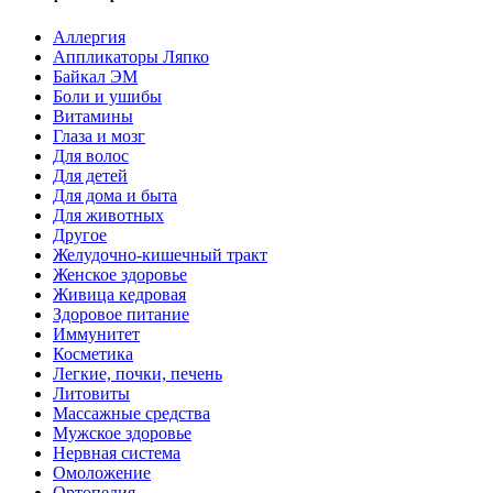
Аллергия
Аппликаторы Ляпко
Байкал ЭМ
Боли и ушибы
Витамины
Глаза и мозг
Для волос
Для детей
Для дома и быта
Для животных
Другое
Желудочно-кишечный тракт
Женское здоровье
Живица кедровая
Здоровое питание
Иммунитет
Косметика
Легкие, почки, печень
Литовиты
Массажные средства
Мужское здоровье
Нервная система
Омоложение
Ортопедия