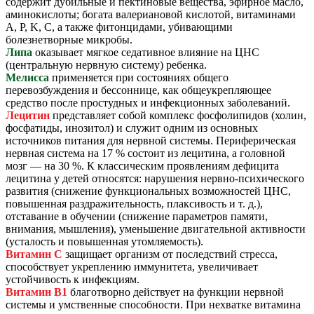
содержит дубильные и пектиновые вещества, эфирное масло,
аминокислоты; богата валериановой кислотой, витаминами
A, P, K, С, а также фитонцидами, убивающими
болезнетворные микробы.
Липа
оказывает мягкое седативное влияние на ЦНС
(центральную нервную систему) ребенка.
Мелисса
применяется при состояниях общего
перевозбуждения и бессоннице, как общеукрепляющее
средство после простудных и инфекционных заболеваний.
Лецитин
представляет собой комплекс фосфолипидов (холин,
фосфатиды, инозитол) и служит одним из основных
источников питания для нервной системы. Периферическая
нервная система на 17 % состоит из лецитина, а головной
мозг — на 30 %. К классическим проявлениям дефицита
лецитина у детей относятся: нарушения нервно-психического
развития (снижение функциональных возможностей ЦНС,
повышенная раздражительность, плаксивость и т. д.),
отставание в обучении (снижение параметров памяти,
внимания, мышления), уменьшение двигательной активности
(усталость и повышенная утомляемость).
Витамин С
защищает организм от последствий стресса,
способствует укреплению иммунитета, увеличивает
устойчивость к инфекциям.
Витамин В1
благотворно действует на функции нервной
системы и умственные способности. При нехватке витамина