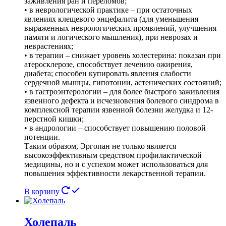
заживления ран и переломов;
• в неврологической практике – при остаточных
явлениях клещевого энцефалита (для уменьшения
выраженных неврологических проявлений, улучшения
памяти и логического мышления), при неврозах и
неврастениях;
• в терапии – снижает уровень холестерина: показан при
атеросклерозе, способствует лечению ожирения,
диабета; способен купировать явления слабости
сердечной мышцы, гипотонии, астенических состояний;
• в гастроэнтерологии – для более быстрого заживления
язвенного дефекта и исчезновения болевого синдрома в
комплексной терапии язвенной болезни желудка и 12-
перстной кишки;
• в андрологии – способствует повышению половой
потенции.
Таким образом, Эргопан не только является
высокоэффективным средством профилактической
медицины, но и с успехом может использоваться для
повышения эффективности лекарственной терапии.
В корзину
Холепаль