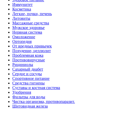
Иммунитет
Косметика
Легкие, почки, печень
Литовиты
Массажные средства
Мужское здоровье
Нервная система
Омоложение
Ортопедия
От вредных привычек
Похудение, целлюлит
Проблемная кожа
Противовирусные
Рициниолы
Сахарный диабет
Сердце и сосуды
Спортивное питание
Средства гигиены
Суставы и костная система
Удобрения
Фильтры для воды
Чистка организма, противопаразит.
Щитовидная железа