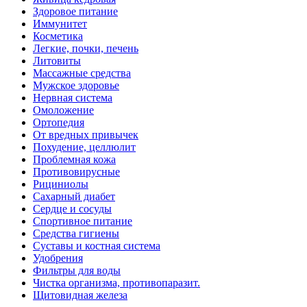
Здоровое питание
Иммунитет
Косметика
Легкие, почки, печень
Литовиты
Массажные средства
Мужское здоровье
Нервная система
Омоложение
Ортопедия
От вредных привычек
Похудение, целлюлит
Проблемная кожа
Противовирусные
Рициниолы
Сахарный диабет
Сердце и сосуды
Спортивное питание
Средства гигиены
Суставы и костная система
Удобрения
Фильтры для воды
Чистка организма, противопаразит.
Щитовидная железа