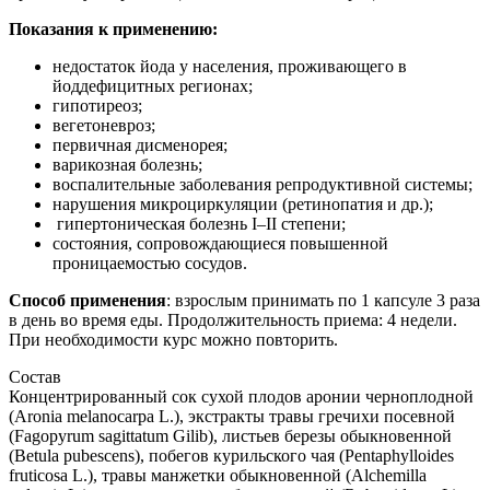
Показания к применению:
недостаток йода у населения, проживающего в
йоддефицитных регионах;
гипотиреоз;
вегетоневроз;
первичная дисменорея;
варикозная болезнь;
воспалительные заболевания репродуктивной системы;
нарушения микроциркуляции (ретинопатия и др.);
гипертоническая болезнь I–II степени;
состояния, сопровождающиеся повышенной
проницаемостью сосудов.
Способ применения
: взрослым принимать по 1 капсуле 3 раза
в день во время еды. Продолжительность приема: 4 недели.
При необходимости курс можно повторить.
Состав
Концентрированный сок сухой плодов аронии черноплодной
(Aronia melanocarpa L.), экстракты травы гречихи посевной
(Fagopyrum sagittatum Gilib), листьев березы обыкновенной
(Betula pubescens), побегов курильского чая (Pentaphylloides
fruticosa L.), травы манжетки обыкновенной (Alchemilla