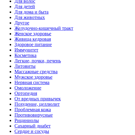
Для волос
Для детей
Для дома и быта
Для животных
Другое
Желудочно-кишечный тракт
Женское здоровье
Живица кедровая
Здоровое питание
Иммунитет
Косметика
Легкие, почки, печень
Литовиты
Массажные средства
Мужское здоровье
Нервная система
Омоложение
Ортопедия
От вредных привычек
Похудение, целлюлит
Проблемная кожа
Противовирусные
Рициниолы
Сахарный диабет
Сердце и сосуды