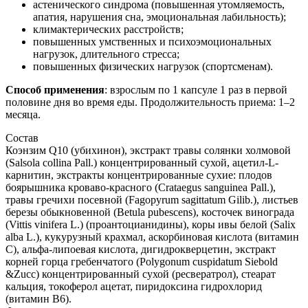
астенического синдрома (повышенная утомляемость,
апатия, нарушения сна, эмоциональная лабильность);
климактерических расстройств;
повышенных умственных и психоэмоциональных
нагрузок, длительного стресса;
повышенных физических нагрузок (спортсменам).
Способ применения
: взрослым по 1 капсуле 1 раз в первой
половине дня во время еды. Продолжительность приема: 1–2
месяца.
Состав
Коэнзим Q10 (убихинон), экстракт травы солянки холмовой
(Salsola collina Pall.) концентрированный сухой, ацетил-L-
карнитин, экстракты концентрированные сухие: плодов
боярышника кроваво-красного (Crataegus sanguinea Pall.),
травы гречихи посевной (Fagopyrum sagittatum Gilib.), листьев
березы обыкновенной (Betula pubescens), косточек винограда
(Vittis vinifera L.) (проантоцианидины), коры ивы белой (Salix
alba L.), кукурузный крахмал, аскорбиновая кислота (витамин
С), альфа-липоевая кислота, дигидрокверцетин, экстракт
корней горца гребенчатого (Polygonum cuspidatum Siebold
&Zucc) концентрированный сухой (ресвератрол), стеарат
кальция, токоферол ацетат, пиридоксина гидрохлорид
(витамин В6).