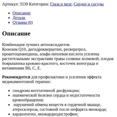
Артикул:
3539
Категории:
Глаза и мозг
,
Сердце и сосуды
Описание
Детали
Отзывы (0)
Описание
Комбинация лучших антиоксидантов.
Коэнзим Q10, дигидрокверцетин, ресвератрол,
проантоцианидины, альфа-липоевая кислота усилены
растительными экстрактами травы солянки холмовой, плодов
боярышника кроваво-красного, косточек винограда и
витаминами В6, С, Е.
Рекомендуется
для профилактики и усиления эффекта
медикаментозной терапии:
синдрома вегетативной дисфункции;
ишемической болезни сердца и недостаточности
кровообращения;
нарушений обмена веществ в сердечной мышце,
атеросклероза, состояний после инфаркта миокарда;
кардиопатии, миокардиодистрофии;