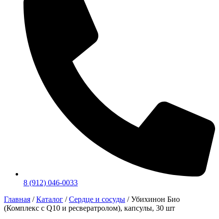
8 (912) 046-0033
Главная
/
Каталог
/
Сердце и сосуды
/
Убихинон Био
(Комплекс с Q10 и ресвератролом), капсулы, 30 шт