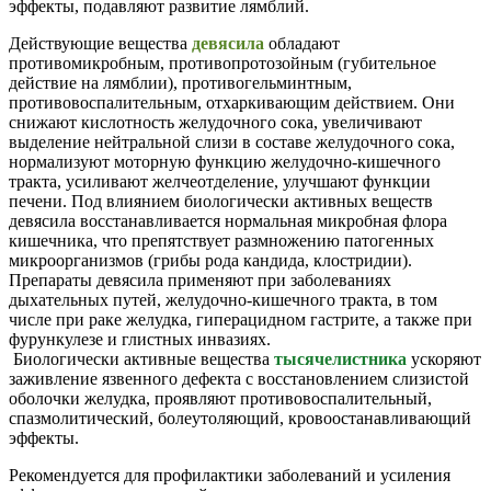
эффекты, подавляют развитие лямблий.
Действующие вещества
девясила
обладают
противомикробным, противопротозойным (губительное
действие на лямблии), противогельминтным,
противовоспалительным, отхаркивающим действием. Они
снижают кислотность желудочного сока, увеличивают
выделение нейтральной слизи в составе желудочного сока,
нормализуют моторную функцию желудочно-кишечного
тракта, усиливают желчеотделение, улучшают функции
печени. Под влиянием биологически активных веществ
девясила восстанавливается нормальная микробная флора
кишечника, что препятствует размножению патогенных
микроорганизмов (грибы рода кандида, клостридии).
Препараты девясила применяют при заболеваниях
дыхательных путей, желудочно-кишечного тракта, в том
числе при раке желудка, гиперацидном гастрите, а также при
фурункулезе и глистных инвазиях.
Биологически активные вещества
тысячелистника
ускоряют
заживление язвенного дефекта с восстановлением слизистой
оболочки желудка, проявляют противовоспалительный,
спазмолитический, болеутоляющий, кровоостанавливающий
эффекты.
Рекомендуется для профилактики заболеваний и усиления