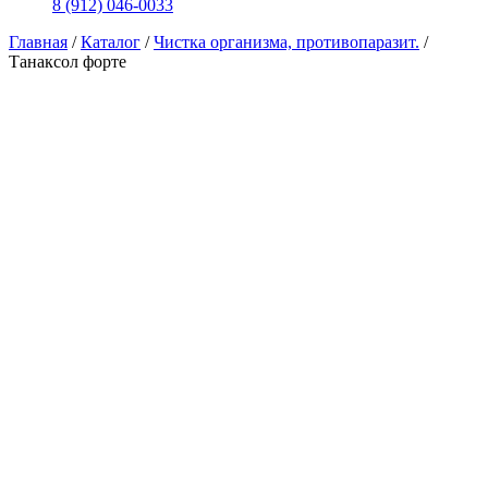
8 (912) 046-0033
Главная
/
Каталог
/
Чистка организма, противопаразит.
/
Танаксол форте