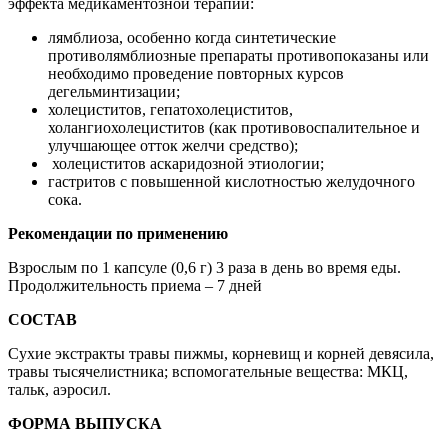
эффекта медикаментозной терапии:
лямблиоза, особенно когда синтетические
противолямблиозные препараты противопоказаны или
необходимо проведение повторных курсов
дегельминтизации;
холециститов, гепатохолециститов,
холангиохолециститов (как противовоспалительное и
улучшающее отток желчи средство);
холециститов аскаридозной этиологии;
гастритов с повышенной кислотностью желудочного
сока.
Рекомендации по применению
Взрослым по 1 капсуле (0,6 г) 3 раза в день во время еды.
Продолжительность приема – 7 дней
СОСТАВ
Сухие экстракты травы пижмы, корневищ и корней девясила,
травы тысячелистника; вспомогательные вещества: МКЦ,
тальк, аэросил.
ФОРМА ВЫПУСКА