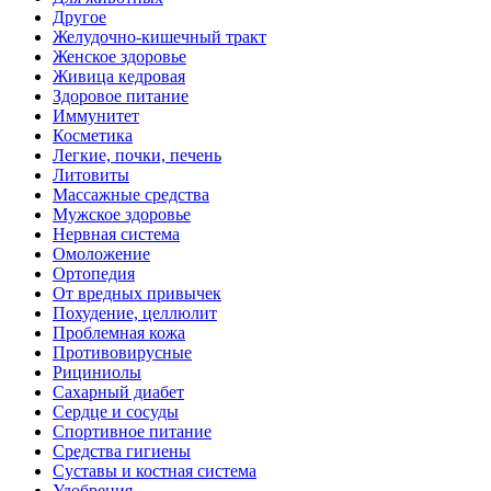
Другое
Желудочно-кишечный тракт
Женское здоровье
Живица кедровая
Здоровое питание
Иммунитет
Косметика
Легкие, почки, печень
Литовиты
Массажные средства
Мужское здоровье
Нервная система
Омоложение
Ортопедия
От вредных привычек
Похудение, целлюлит
Проблемная кожа
Противовирусные
Рициниолы
Сахарный диабет
Сердце и сосуды
Спортивное питание
Средства гигиены
Суставы и костная система
Удобрения