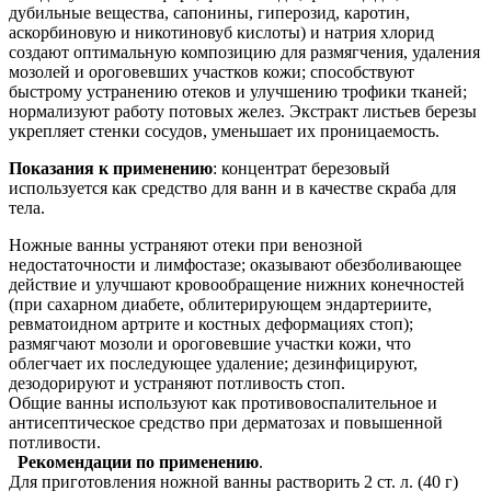
дубильные вещества, сапонины, гиперозид, каротин,
аскорбиновую и никотиновуб кислоты) и натрия хлорид
создают оптимальную композицию для размягчения, удаления
мозолей и ороговевших участков кожи; способствуют
быстрому устранению отеков и улучшению трофики тканей;
нормализуют работу потовых желез. Экстракт листьев березы
укрепляет стенки сосудов, уменьшает их проницаемость.
Показания к применению
: концентрат березовый
используется как средство для ванн и в качестве скраба для
тела.
Ножные ванны устраняют отеки при венозной
недостаточности и лимфостазе; оказывают обезболивающее
действие и улучшают кровообращение нижних конечностей
(при сахарном диабете, облитерирующем эндартериите,
ревматоидном артрите и костных деформациях стоп);
размягчают мозоли и ороговевшие участки кожи, что
облегчает их последующее удаление; дезинфицируют,
дезодорируют и устраняют потливость стоп.
Общие ванны используют как противовоспалительное и
антисептическое средство при дерматозах и повышенной
потливости.
Рекомендации по применению
.
Для приготовления ножной ванны растворить 2 ст. л. (40 г)