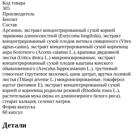
Код товара
305
Производитель
Биолит
Состав
Аргинин, экстракт концентрированный сухой корней
эврикомы длиннолистной (Eurycoma longifolia), экстракт
концентрированный сухой плодов витекса священного (Vitex
agnus-castus), экстракт концентрированный сухой корневищ
аира болотного (Acorus calamus L.), крапивы двудомной
листья (Urtica dioica L.) микронизированные, экстракт
концентрированный сухой плодов каштана конского
обыкновенного (Aesculus hippocastanum L.), трутневый
гомогенат (трутневое молочко), цинк цитрат, ярутки полевой
листья (Thlaspi arvense L.) микронизированные, токоферол
ацетат (витамин Е), экстракт концентрированный сухой
корней и корневищ родиолы розовой (Rhodiola rosea L.),
растительная мука (мука из длиннозерного белого риса),
стеарат кальция, селенит натрия.
Форма выпуска
60 капсул
Детали