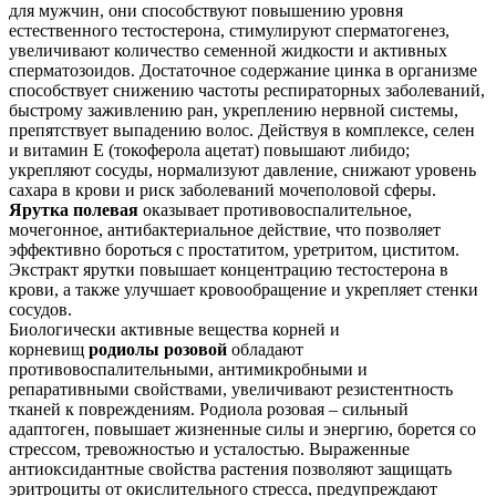
для мужчин, они способствуют повышению уровня
естественного тестостерона, стимулируют сперматогенез,
увеличивают количество семенной жидкости и активных
сперматозоидов. Достаточное содержание цинка в организме
способствует снижению частоты респираторных заболеваний,
быстрому заживлению ран, укреплению нервной системы,
препятствует выпадению волос. Действуя в комплексе, селен
и витамин Е (токоферола ацетат) повышают либидо;
укрепляют сосуды, нормализуют давление, снижают уровень
сахара в крови и риск заболеваний мочеполовой сферы.
Ярутка полевая
оказывает противовоспалительное,
мочегонное, антибактериальное действие, что позволяет
эффективно бороться с простатитом, уретритом, циститом.
Экстракт ярутки повышает концентрацию тестостерона в
крови, а также улучшает кровообращение и укрепляет стенки
сосудов.
Биологически активные вещества корней и
корневищ
родиолы розовой
обладают
противовоспалительными, антимикробными и
репаративными свойствами, увеличивают резистентность
тканей к повреждениям. Родиола розовая – сильный
адаптоген, повышает жизненные силы и энергию, борется со
стрессом, тревожностью и усталостью. Выраженные
антиоксидантные свойства растения позволяют защищать
эритроциты от окислительного стресса, предупреждают