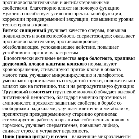
противовоспалительными и антибактериальными
свойствами, благотворно влияет на половую функцию
мужчин: способствует усилению эректильной функции,
коррекции преждевременной эякуляции, повышению уровня
тестостерона в крови.
Витекс священный
улучшает качество спермы, повышая
подвижность и жизнеспособность сперматозоидов; оказывает
противовоспалительное, противомикробное,
обезболивающее, успокаивающее действие, повышает
устойчивость организма к стрессам.
Биологически активные вещества
аира болотного, крапивы
двудомной, плодов каштана конского
нормализуют
кровообращение, стимулируют приток крови в область
малого таза, улучшают микроциркуляцию и лимфоотток,
уменьшают проницаемость сосудистой стенки, положительно
влияют как на потенцию, так и на репродуктивную функцию.
Трутневый гомогенат
(трутневое молочко) обладает высокой
питательной ценностью, благодаря наличию протеинов и
аминокислот, проявляет защитные свойства в борьбе со
свободными радикалами, улучшает клеточный метаболизм,
препятствуя преждевременному старению организма;
стимулирует выработку в организме собственных половых
гормонов, улучшает сперматогенез, повышает либидо,
снимает стресс и устраняет нервозность.
Цинк (цинка цитрат) и селен
– важнейшие микроэлементы