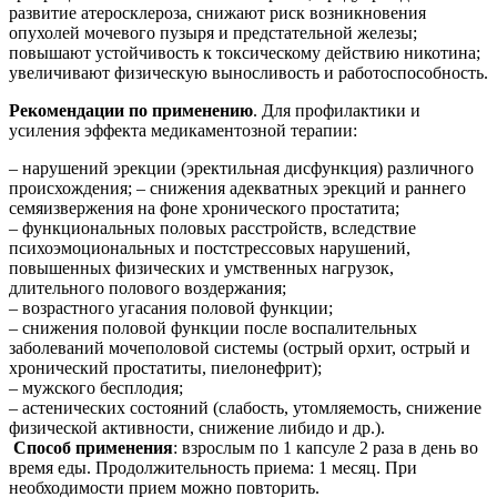
развитие атеросклероза, снижают риск возникновения
опухолей мочевого пузыря и предстательной железы;
повышают устойчивость к токсическому действию никотина;
увеличивают физическую выносливость и работоспособность.
Рекомендации по применению
. Для профилактики и
усиления эффекта медикаментозной терапии:
– нарушений эрекции (эректильная дисфункция) различного
происхождения; – снижения адекватных эрекций и раннего
семяизвержения на фоне хронического простатита;
– функциональных половых расстройств, вследствие
психоэмоциональных и постстрессовых нарушений,
повышенных физических и умственных нагрузок,
длительного полового воздержания;
– возрастного угасания половой функции;
– снижения половой функции после воспалительных
заболеваний мочеполовой системы (острый орхит, острый и
хронический простатиты, пиелонефрит);
– мужского бесплодия;
– астенических состояний (слабость, утомляемость, снижение
физической активности, снижение либидо и др.).
Способ применения
: взрослым по 1 капсуле 2 раза в день во
время еды. Продолжительность приема: 1 месяц. При
необходимости прием можно повторить.