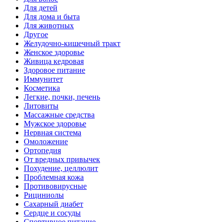
Для детей
Для дома и быта
Для животных
Другое
Желудочно-кишечный тракт
Женское здоровье
Живица кедровая
Здоровое питание
Иммунитет
Косметика
Легкие, почки, печень
Литовиты
Массажные средства
Мужское здоровье
Нервная система
Омоложение
Ортопедия
От вредных привычек
Похудение, целлюлит
Проблемная кожа
Противовирусные
Рициниолы
Сахарный диабет
Сердце и сосуды
Спортивное питание