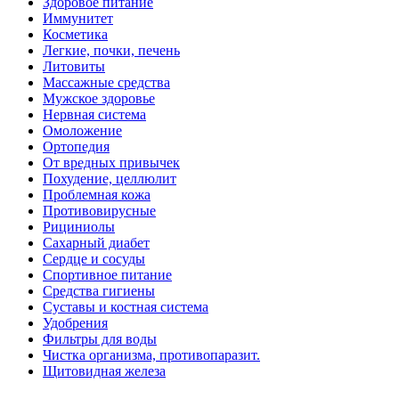
Здоровое питание
Иммунитет
Косметика
Легкие, почки, печень
Литовиты
Массажные средства
Мужское здоровье
Нервная система
Омоложение
Ортопедия
От вредных привычек
Похудение, целлюлит
Проблемная кожа
Противовирусные
Рициниолы
Сахарный диабет
Сердце и сосуды
Спортивное питание
Средства гигиены
Суставы и костная система
Удобрения
Фильтры для воды
Чистка организма, противопаразит.
Щитовидная железа