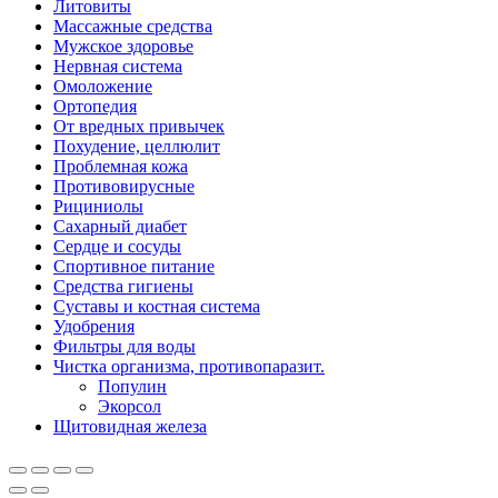
Литовиты
Массажные средства
Мужское здоровье
Нервная система
Омоложение
Ортопедия
От вредных привычек
Похудение, целлюлит
Проблемная кожа
Противовирусные
Рициниолы
Сахарный диабет
Сердце и сосуды
Спортивное питание
Средства гигиены
Суставы и костная система
Удобрения
Фильтры для воды
Чистка организма, противопаразит.
Популин
Экорсол
Щитовидная железа