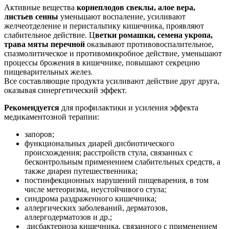
Активные вещества
корнеплодов свеклы, алое вера,
листьев сенны
уменьшают воспаление, усиливают
желчеотделение и перистальтику кишечника, проявляют
слабительное действие. Ц
ветки ромашки, семена укропа,
трава мяты перечной
оказывают противовоспалительное,
спазмолитическое и противомикробное действие, уменьшают
процессы брожения в кишечнике, повышают секрецию
пищеварительных желез.
Все составляющие продукта усиливают действие друг друга,
оказывая синергетический эффект.
Рекомендуется
для профилактики и усиления эффекта
медикаментозной терапии:
запоров;
функциональных диарей дисбиотического
происхождения; расстройств стула, связанных с
бесконтрольным применением слабительных средств, а
также диареи путешественника;
постинфекционных нарушений пищеварения, в том
числе метеоризма, неустойчивого стула;
синдрома раздраженного кишечника;
аллергических заболеваний, дерматозов,
аллергодерматозов и др.;
дисбактериоза кишечника, связанного с применением