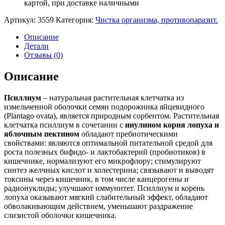
картой, при доставке наличными
Артикул:
3559
Категория:
Чистка организма, противопаразит.
Описание
Детали
Отзывы (0)
Описание
Псиллиум
– натуральная растительная клетчатка из
измельченной оболочки семян подорожника яйцевидного
(Plantago ovata), является природным сорбентом. Растительная
клетчатка псиллиум в сочетании с
инулином корня лопуха и
яблочным пектином
обладают пребиотическими
свойствами: являются оптимальной питательной средой для
роста полезных бифидо- и лактобактерий (пробиотиков) в
кишечнике, нормализуют его микрофлору; стимулируют
синтез желчных кислот и холестерина; связывают и выводят
токсины через кишечник, в том числе канцерогены и
радионуклиды; улучшают иммунитет. Псиллиум и корень
лопуха оказывают мягкий слабительный эффект, обладают
обволакивающим действием, уменьшают раздражение
слизистой оболочки кишечника.