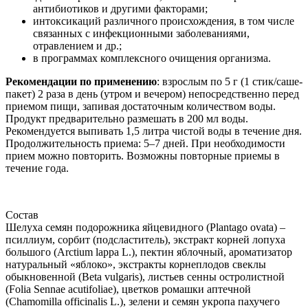
антибиотиков и другими факторами;
интоксикаций различного происхождения, в том числе
связанных с инфекционными заболеваниями,
отравлением и др.;
в программах комплексного очищения организма.
Рекомендации по применению
: взрослым по 5 г (1 стик/саше-
пакет) 2 раза в день (утром и вечером) непосредственно перед
приемом пищи, запивая достаточным количеством воды.
Продукт предварительно размешать в 200 мл воды.
Рекомендуется выпивать 1,5 литра чистой воды в течение дня.
Продолжительность приема: 5–7 дней. При необходимости
прием можно повторить. Возможны повторные приемы в
течение года.
Состав
Шелуха семян подорожника яйцевидного (Plantago ovata) –
псиллиум, сорбит (подсластитель), экстракт корней лопуха
большого (Arctium lappa L.), пектин яблочный, ароматизатор
натуральный «яблоко», экстракты корнеплодов свеклы
обыкновенной (Beta vulgaris), листьев сенны остролистной
(Folia Sennae acutifoliae), цветков ромашки аптечной
(Chamomilla officinalis L.), зелени и семян укропа пахучего