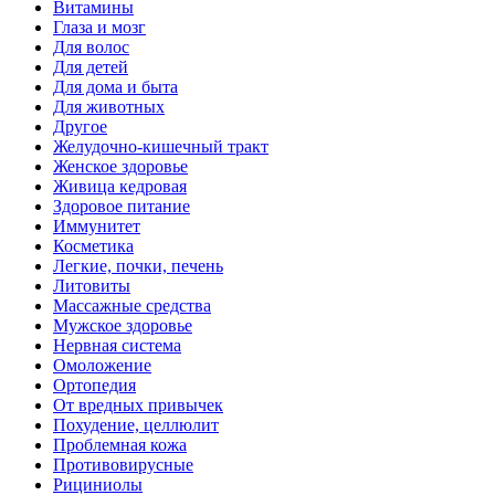
Витамины
Глаза и мозг
Для волос
Для детей
Для дома и быта
Для животных
Другое
Желудочно-кишечный тракт
Женское здоровье
Живица кедровая
Здоровое питание
Иммунитет
Косметика
Легкие, почки, печень
Литовиты
Массажные средства
Мужское здоровье
Нервная система
Омоложение
Ортопедия
От вредных привычек
Похудение, целлюлит
Проблемная кожа
Противовирусные
Рициниолы