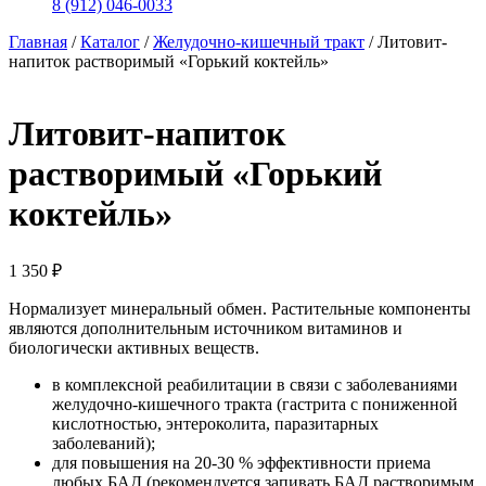
8 (912) 046-0033
Главная
/
Каталог
/
Желудочно-кишечный тракт
/
Литовит-
напиток растворимый «Горький коктейль»
Литовит-напиток
растворимый «Горький
коктейль»
1 350
₽
Нормализует минеральный обмен. Растительные компоненты
являются дополнительным источником витаминов и
биологически активных веществ.
в комплексной реабилитации в связи с заболеваниями
желудочно-кишечного тракта (гастрита с пониженной
кислотностью, энтероколита, паразитарных
заболеваний);
для повышения на 20-30 % эффективности приема
любых БАД (рекомендуется запивать БАД растворимым