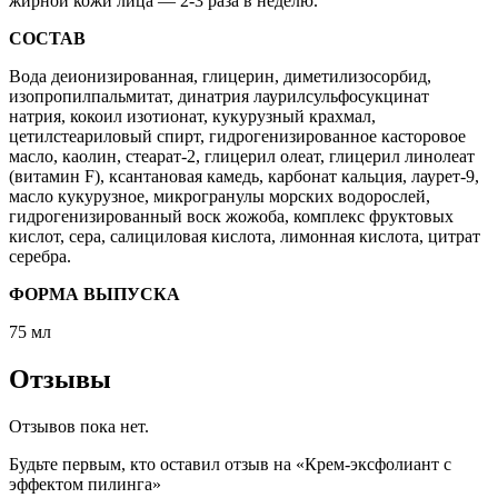
жирной кожи лица — 2-3 раза в неделю.
СОСТАВ
Вода деионизированная, глицерин, диметилизосорбид,
изопропилпальмитат, динатрия лаурилсульфосукцинат
натрия, кокоил изотионат, кукурузный крахмал,
цетилстеариловый спирт, гидрогенизированное касторовое
масло, каолин, стеарат-2, глицерил олеат, глицерил линолеат
(витамин F), ксантановая камедь, карбонат кальция, лаурет-9,
масло кукурузное, микрогранулы морских водорослей,
гидрогенизированный воск жожоба, комплекс фруктовых
кислот, сера, салициловая кислота, лимонная кислота, цитрат
серебра.
ФОРМА ВЫПУСКА
75 мл
Отзывы
Отзывов пока нет.
Будьте первым, кто оставил отзыв на «Крем-эксфолиант с
эффектом пилинга»