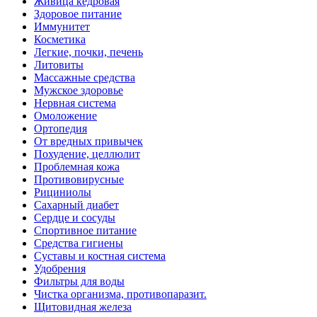
Живица кедровая
Здоровое питание
Иммунитет
Косметика
Легкие, почки, печень
Литовиты
Массажные средства
Мужское здоровье
Нервная система
Омоложение
Ортопедия
От вредных привычек
Похудение, целлюлит
Проблемная кожа
Противовирусные
Рициниолы
Сахарный диабет
Сердце и сосуды
Спортивное питание
Средства гигиены
Суставы и костная система
Удобрения
Фильтры для воды
Чистка организма, противопаразит.
Щитовидная железа