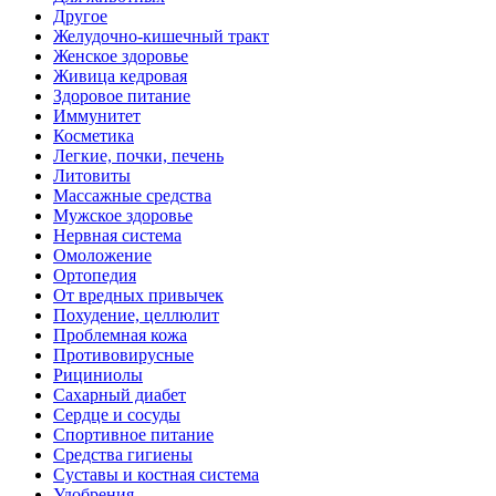
Другое
Желудочно-кишечный тракт
Женское здоровье
Живица кедровая
Здоровое питание
Иммунитет
Косметика
Легкие, почки, печень
Литовиты
Массажные средства
Мужское здоровье
Нервная система
Омоложение
Ортопедия
От вредных привычек
Похудение, целлюлит
Проблемная кожа
Противовирусные
Рициниолы
Сахарный диабет
Сердце и сосуды
Спортивное питание
Средства гигиены
Суставы и костная система
Удобрения