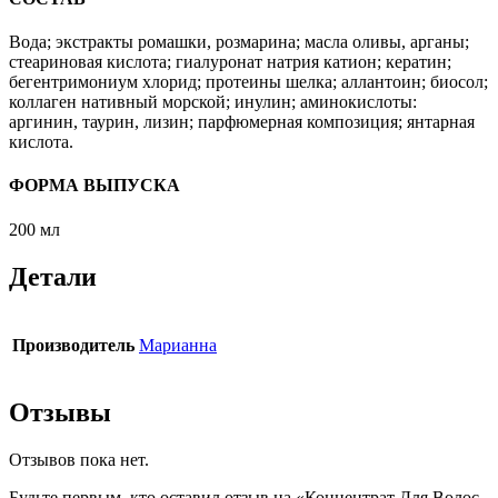
Вода; экстракты ромашки, розмарина; масла оливы, арганы;
стеариновая кислота; гиалуронат натрия катион; кератин;
бегентримониум хлорид; протеины шелка; аллантоин; биосол;
коллаген нативный морской; инулин; аминокислоты:
аргинин, таурин, лизин; парфюмерная композиция; янтарная
кислота.
ФОРМА ВЫПУСКА
200 мл
Детали
Производитель
Марианна
Отзывы
Отзывов пока нет.
Будьте первым, кто оставил отзыв на «Концентрат Для Волос