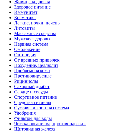
Живица кедровая
Здоровое питание
Иммунитет
Косметика
Легкие, почки, печень
Литовиты
Массажные средства
Мужское здоровье
Нервная система
Омоложение
Ортопедия
От вредных привычек
Похудение, целлюлит
Проблемная кожа
Противовирусные
Рициниолы
Сахарный диабет
Сердце и сосуды
Спортивное питание
Средства гигиены
Суставы и костная система
Удобрения
Фильтры для воды
Чистка организма, противопаразит.
Щитовидная железа