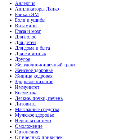
Аллергия
Аппликаторы Ляпко
Байкал ЭМ
Боли и ушибы
Витамины
Глаза и мозг
Для волос
Для детей
Для дома и быта
Для животных
Другое
Желудочно-кишечный тракт
Женское здоровье
Живица кедровая
Здоровое питание
Иммунитет
Косметика
Легкие, почки, печень
Литовиты
Массажные средства
Мужское здоровье
Нервная система
Омоложение
Ортопедия
От вредных привычек