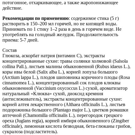
потогонное, отхаркивающее, а также жаропонижающее
действие.
Рекомендации по применению
: содержимое стика (5 г)
растворить в 150–200 мл горячей, но не кипящей воды.
Принимать по 1 стику 1–2 раза в день в горячем виде. Не
употреблять на голодный желудок. Продолжительность
приема: 5-7 дней.
Состав
Глюкоза, аскорбат натрия (витамин С), экстракты
концентрированные сухие: травы солянки холмовой (Salsola
collina Pall.), листьев малины обыкновенной (Rubus idaeus L.),
коры ивы белой (Salix alba L.), корней лопуха большого
(Arctium lappa L.), плодов шиповника коричного плоды (Rosa
cinnamomea L.), концентрированный сок плодов клюквы
обыкновенной (Vaccinium oxycoccus L.) сухой, ароматизатор
натуральный «Клюква» сухой, диоксид кремния
(антислеживатель), экстракты концентрированные сухие:
корней алтея лекарственного (Althaea officinalis L.), листьев
подорожника большого (Plantago major L.), цветков ромашки
аптечной (Chamomilla officinalis L.), перегородок грецкого
ореха (Juglans regia), корней имбиря обыкновенного (Zingiber
officinale), лимонная кислота безводная, бета-глюканы грибов,
сукралоза (подсластитель).