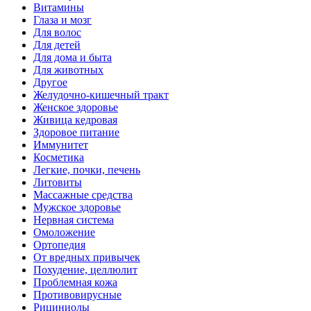
Витамины
Глаза и мозг
Для волос
Для детей
Для дома и быта
Для животных
Другое
Желудочно-кишечный тракт
Женское здоровье
Живица кедровая
Здоровое питание
Иммунитет
Косметика
Легкие, почки, печень
Литовиты
Массажные средства
Мужское здоровье
Нервная система
Омоложение
Ортопедия
От вредных привычек
Похудение, целлюлит
Проблемная кожа
Противовирусные
Рициниолы