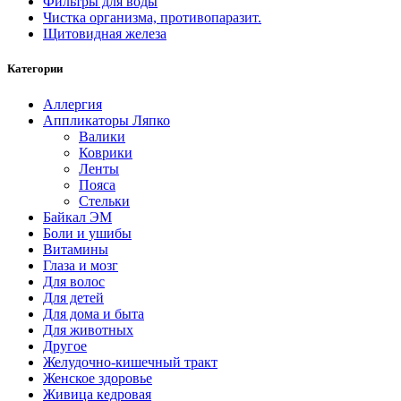
Фильтры для воды
Чистка организма, противопаразит.
Щитовидная железа
Категории
Аллергия
Аппликаторы Ляпко
Валики
Коврики
Ленты
Пояса
Стельки
Байкал ЭМ
Боли и ушибы
Витамины
Глаза и мозг
Для волос
Для детей
Для дома и быта
Для животных
Другое
Желудочно-кишечный тракт
Женское здоровье
Живица кедровая