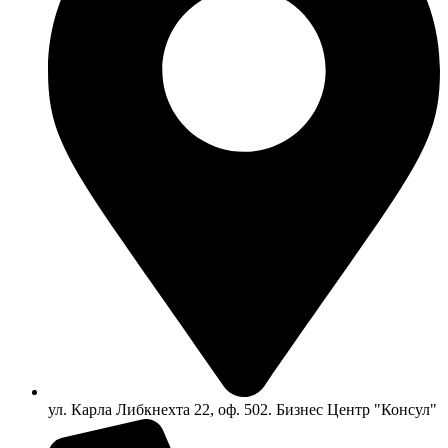
ул. Карла Либкнехта 22, оф. 502. Бизнес Центр "Консул"