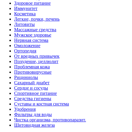
Здоровое питание
Иммунитет
Косметика
Легкие, почки, печень
Литовиты
Массажные средства
Мужское здоровье
Нервная система
Омоложение
Ортопедия
От вредных привычек
Похудение, целлюлит
Проблемная кожа
Противовирусные
Рициниолы
Сахарный диабет
Сердце и сосуды
Спортивное питание
Средства гигиены
Суставы и костная система
Удобрения
Фильтры для воды
Чистка организма, противопаразит.
Щитовидная железа