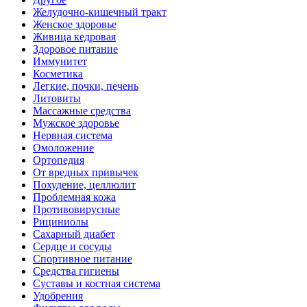
Желудочно-кишечный тракт
Женское здоровье
Живица кедровая
Здоровое питание
Иммунитет
Косметика
Легкие, почки, печень
Литовиты
Массажные средства
Мужское здоровье
Нервная система
Омоложение
Ортопедия
От вредных привычек
Похудение, целлюлит
Проблемная кожа
Противовирусные
Рициниолы
Сахарный диабет
Сердце и сосуды
Спортивное питание
Средства гигиены
Суставы и костная система
Удобрения